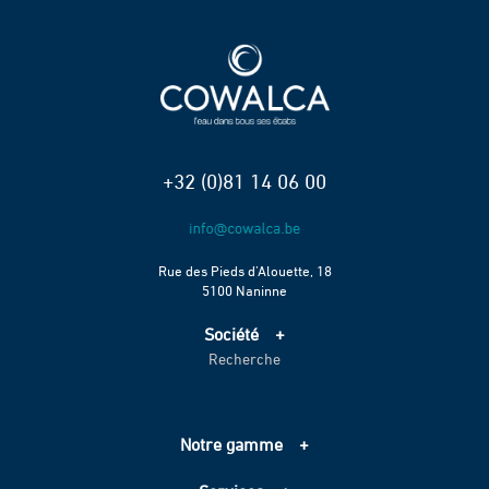
+32 (0)81 14 06 00
Rue des Pieds d’Alouette, 18
5100 Naninne
Société
Recherche
Accueil
Services
Projets
Notre gamme
Échelle de performance CO2
Adduction d’eau
Contact