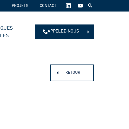
SUIVEZ-
S
PROJETS
CONTACT
NOUS
SUR
LES
IQUES
RÉSEAUX
APPELEZ-NOUS
SOCIAUX :
ALES
RETOUR