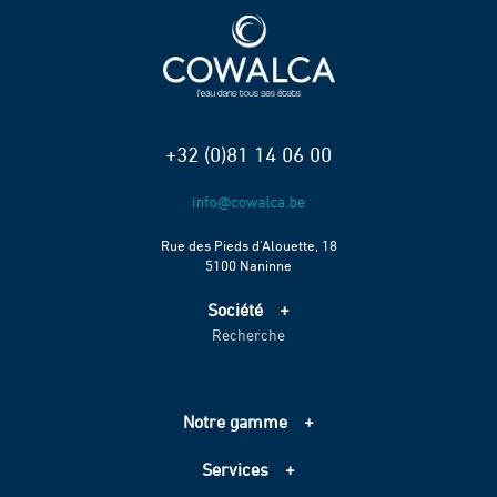
+32 (0)81 14 06 00
Rue des Pieds d’Alouette, 18
5100 Naninne
Société
Recherche
Accueil
Services
Projets
Notre gamme
Échelle de performance CO2
Adduction d’eau
Contact
Services
Assainissement