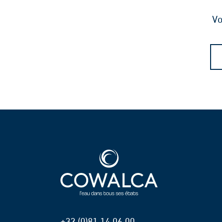
Vo
+32 (0)81 14 06 00