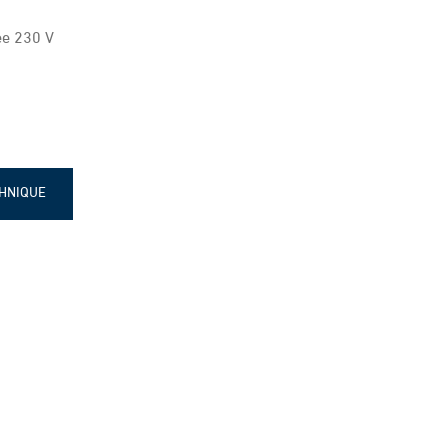
ée 230 V
CHNIQUE
EP