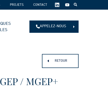
SUIVEZ-
S
PROJETS
CONTACT
NOUS
SUR
LES
IQUES
RÉSEAUX
APPELEZ-NOUS
SOCIAUX :
ALES
RETOUR
GEP / MGEP+