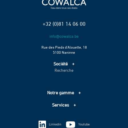
+32 (0)81 14 06 00
Rue des Pieds d’Alouette, 18
5100 Naninne
Société
Recherche
Accueil
Services
Projets
Notre gamme
Échelle de performance CO2
Adduction d’eau
Contact
Services
Assainissement
Information sur les cookies
Pompage
Information sur les cookies
Vie privée
Techniques spéciales
Linkedin
Youtube
Vie privée