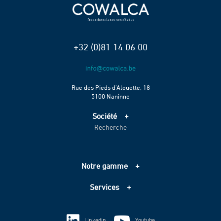
+32 (0)81 14 06 00
Rue des Pieds d’Alouette, 18
5100 Naninne
Société
Recherche
Accueil
Services
Projets
Notre gamme
Échelle de performance CO2
Adduction d’eau
Contact
Services
Assainissement
Information sur les cookies
Pompage
Information sur les cookies
Vie privée
Techniques spéciales
Linkedin
Youtube