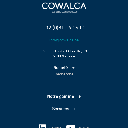
+32 (0)81 14 06 00
Rue des Pieds d’Alouette, 18
5100 Naninne
Société
Recherche
Accueil
Services
Projets
Notre gamme
Échelle de performance CO2
Adduction d’eau
Contact
Services
Assainissement
Information sur les cookies
Pompage
Information sur les cookies
Vie privée
Techniques spéciales