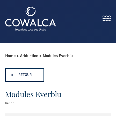
Menu
Cowalca
Home
>
Adduction
>
Modules Everblu
RETOUR
Modules Everblu
Ref. 11F