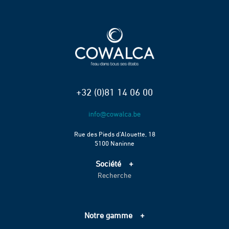
+32 (0)81 14 06 00
Rue des Pieds d’Alouette, 18
5100 Naninne
Société
Recherche
Accueil
Services
Projets
Notre gamme
Échelle de performance CO2
Adduction d’eau