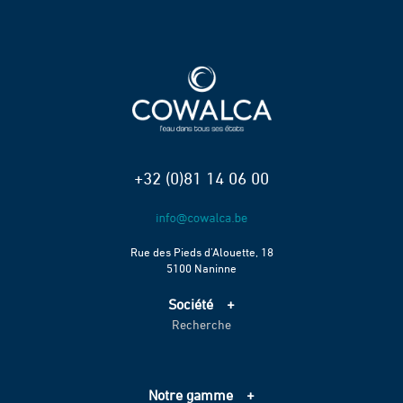
+32 (0)81 14 06 00
Rue des Pieds d’Alouette, 18
5100 Naninne
Société
Recherche
Accueil
Services
Projets
Notre gamme
Échelle de performance CO2