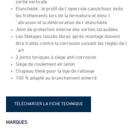
sortie verticale
Etanchéité : le profil de l´opercule caoutchouc évite
les frottements lors de la fermeture et donc l
´abrasion et la détérioration de l´étanchéité
Joint de protection interne des sorties taraudées
Les filetages laissés libres après montage doivent
être traités contre la corrosion suivant les règles de l
´art
2 joints toriques à siège anti-corrosion
Siège de roulement en laiton
Chapeau fileté pour la tige de rallonge
100 % adapté au branchement enterré
TÉLÉCHARGER LA FICHE TECHNIQUE
Fiche technique - Robinet de voirie
MARQUES
Hawle type 3120