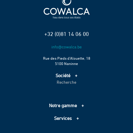
+32 (0)81 14 06 00
Rue des Pieds d’Alouette, 18
5100 Naninne
Société
Recherche
Accueil
Services
Projets
Notre gamme
Échelle de performance CO2
Adduction d’eau
Contact
Services
Assainissement
Information sur les cookies
Pompage