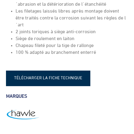
´abrasion et la détérioration de l´étanchéité
Les filetages laissés libres après montage doivent
être traités contre la corrosion suivant les règles de l
´art
2 joints toriques à siège anti-corrosion
Siège de roulement en laiton
Chapeau fileté pour la tige de rallonge
100 % adapté au branchement enterré
TÉLÉCHARGER LA FICHE TECHNIQUE
Fiche technique - Robinet de voirie
MARQUES
Hawle type 3130