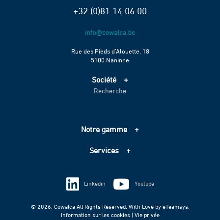
+32 (0)81 14 06 00
Rue des Pieds d’Alouette, 18
5100 Naninne
Société
Recherche
Accueil
Services
Projets
Notre gamme
Échelle de performance CO2
Adduction d’eau
Contact
Services
Assainissement
Information sur les cookies
Pompage
Information sur les cookies
Vie privée
Techniques spéciales
Linkedin
Youtube
Vie privée
© 2026, Cowalca All Rights Reserved. With Love by
eTeamsys.
Information sur les cookies |
Vie privée