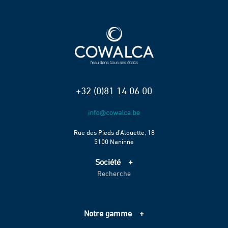
+32 (0)81 14 06 00
Rue des Pieds d’Alouette, 18
5100 Naninne
Société
Recherche
Accueil
Services
Projets
Notre gamme
Échelle de performance CO2
Adduction d’eau
Contact