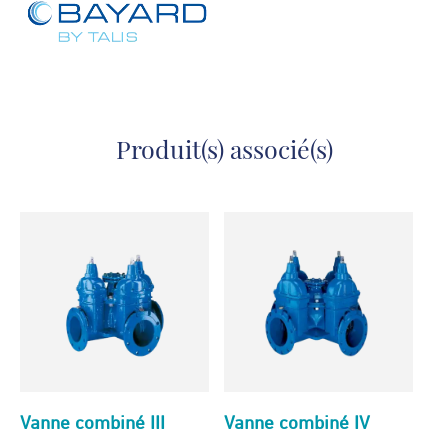
Produit(s) associé(s)
Vanne combiné III
Vanne combiné IV
Va