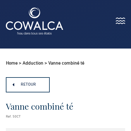
Menu
Cowalca
Home
>
Adduction
>
Vanne combiné té
RETOUR
Vanne combiné té
Ref. 50CT