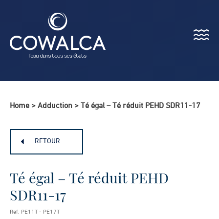
Menu
Cowalca
Home
>
Adduction
>
Té égal – Té réduit PEHD SDR11-17
RETOUR
Té égal – Té réduit PEHD
SDR11-17
Ref. PE11T - PE17T