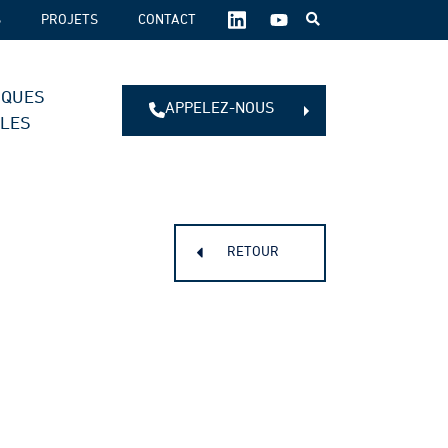
SUIVEZ-
S
PROJETS
CONTACT
NOUS
SUR
LES
IQUES
RÉSEAUX
APPELEZ-NOUS
SOCIAUX :
ALES
RETOUR