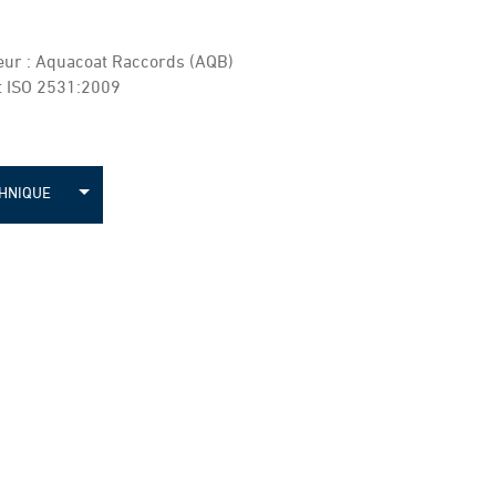
ieur : Aquacoat Raccords (AQB)
t ISO 2531:2009
CHNIQUE
 EEE
 EEB