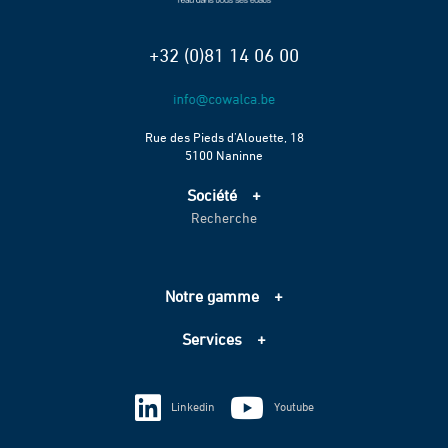
+32 (0)81 14 06 00
Rue des Pieds d’Alouette, 18
5100 Naninne
Société
Recherche
Accueil
Services
Projets
Notre gamme
Échelle de performance CO2
Adduction d’eau
Contact
Services
Assainissement
Information sur les cookies
Pompage
Information sur les cookies
Vie privée
Techniques spéciales
Linkedin
Youtube
Vie privée