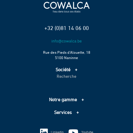
+32 (0)81 14 06 00
Rue des Pieds d’Alouette, 18
5100 Naninne
Société
Recherche
Accueil
Services
Projets
Notre gamme
Échelle de performance CO2
Adduction d’eau
Contact
Services
Assainissement
Information sur les cookies
Pompage
Information sur les cookies
Vie privée
Techniques spéciales
Linkedin
Youtube