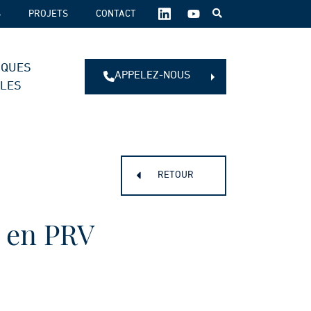
SUIVEZ-
S
PROJETS
CONTACT
NOUS
SUR
LES
IQUES
RÉSEAUX
APPELEZ-NOUS
SOCIAUX :
ALES
RETOUR
s en PRV