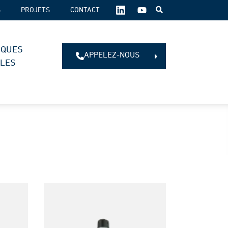
SUIVEZ-
S
PROJETS
CONTACT
NOUS
SUR
LES
IQUES
RÉSEAUX
APPELEZ-NOUS
SOCIAUX :
ALES