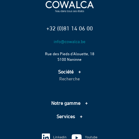
+32 (0)81 14 06 00
Rue des Pieds d’Alouette, 18
5100 Naninne
Société
Recherche
Accueil
Services
Projets
Notre gamme
Échelle de performance CO2
Adduction d’eau
Contact
Services
Assainissement
Information sur les cookies
Pompage
Information sur les cookies
Vie privée
Techniques spéciales
Linkedin
Youtube