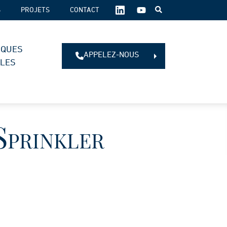
SUIVEZ-
S
PROJETS
CONTACT
NOUS
SUR
LES
IQUES
RÉSEAUX
APPELEZ-NOUS
SOCIAUX :
ALES
Sprinkler