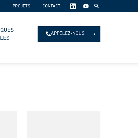
SUIVEZ-
S
PROJETS
CONTACT
NOUS
SUR
LES
IQUES
RÉSEAUX
APPELEZ-NOUS
SOCIAUX :
ALES