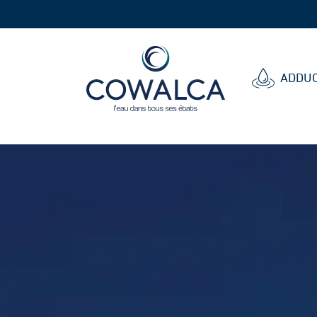
Cowalca
ADDUC