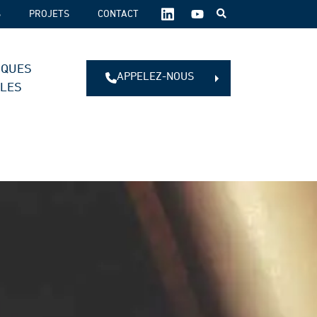
SUIVEZ-
S
PROJETS
CONTACT
NOUS
SUR
LES
IQUES
RÉSEAUX
APPELEZ-NOUS
SOCIAUX :
ALES