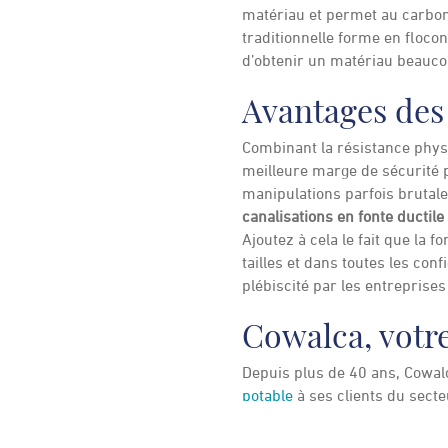
matériau et permet au carbon
traditionnelle forme en flocon
d’obtenir un matériau beaucou
Avantages des 
Combinant la résistance physiq
meilleure marge de sécurité p
manipulations parfois brutale
canalisations en fonte ductile
Ajoutez à cela le fait que la 
tailles et dans toutes les co
plébiscité par les entreprises
Cowalca, votre
Depuis plus de 40 ans, Cowalc
potable
à ses clients du secte
tirons parti de nos très large
marché pour répondre rapidem