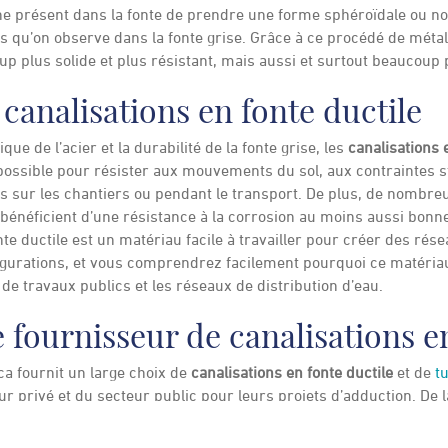
e présent dans la fonte de prendre une forme sphéroïdale ou nod
s qu’on observe dans la fonte grise. Grâce à ce procédé de métall
p plus solide et plus résistant, mais aussi et surtout beaucoup 
canalisations en fonte ductile
ue de l’acier et la durabilité de la fonte grise, les
canalisations 
ossible pour résister aux mouvements du sol, aux contraintes st
s sur les chantiers ou pendant le transport. De plus, de nombre
bénéficient d’une résistance à la corrosion au moins aussi bonne 
fonte ductile est un matériau facile à travailler pour créer des rés
nfigurations, et vous comprendrez facilement pourquoi ce matéria
 de travaux publics et les réseaux de distribution d’eau.
 fournisseur de canalisations en
a fournit un large choix de
canalisations en fonte ductile
et de
t
ur privé et du secteur public pour leurs projets d’adduction. De
s stocks, de notre logistique efficace et de nos partenariats avec 
ent à tous vos besoins, en vous livrant directement sur votre c