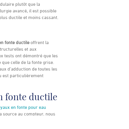
ulaire plutôt que la
urgie avancé, il est possible
plus ductile et moins cassant.
en fonte ductile
offrent la
ructurelles et aux
ux tests ont démontré que les
que celle de la fonte grise.
eaux d’adduction de toutes les
u est particulièrement
 fonte ductile
uyaux en fonte pour eau
 la source au compteur, nous
les fabricants leaders du
hantier si nécessaire.