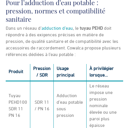
Pour l’adduction d’eau potable :
pression, normes et compatibilité
sanitaire
Dans un réseau d’
adduction d’eau
, le
tuyau PEHD
doit
répondre à des exigences précises en matière de
pression, de qualité sanitaire et de compatibilité avec les
accessoires de raccordement. Cowalca propose plusieurs
références dédiées à l’eau potable :
Pression
Usage
À privilégier
Produit
/ SDR
principal
lorsque…
Le réseau
impose une
Tuyau
Adduction
pression
PEHD100
SDR 11
d’eau potable
nominale
SDR 11
/ PN 16
sous
élevée ou une
PN 16
pression
paroi plus
épaisse