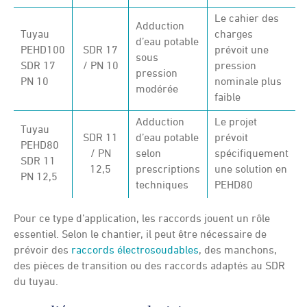
Le cahier des
Adduction
Tuyau
charges
d’eau potable
PEHD100
SDR 17
prévoit une
sous
SDR 17
/ PN 10
pression
pression
PN 10
nominale plus
modérée
faible
Adduction
Le projet
Tuyau
SDR 11
d’eau potable
prévoit
PEHD80
/ PN
selon
spécifiquement
SDR 11
12,5
prescriptions
une solution en
PN 12,5
techniques
PEHD80
Pour ce type d’application, les raccords jouent un rôle
essentiel. Selon le chantier, il peut être nécessaire de
prévoir des
raccords électrosoudables
, des manchons,
des pièces de transition ou des raccords adaptés au SDR
du tuyau.