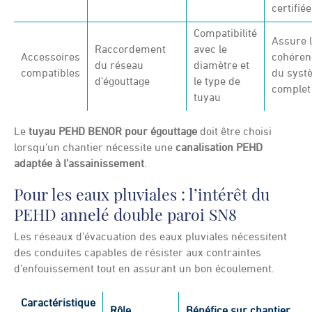
certifiée
Compatibilité
Assure 
Raccordement
avec le
Accessoires
cohéren
du réseau
diamètre et
compatibles
du syst
d’égouttage
le type de
complet
tuyau
Le
tuyau PEHD BENOR pour égouttage
doit être choisi
lorsqu’un chantier nécessite une
canalisation PEHD
adaptée à l’assainissement
.
Pour les eaux pluviales : l’intérêt du
PEHD annelé double paroi SN8
Les réseaux d’évacuation des eaux pluviales nécessitent
des conduites capables de résister aux contraintes
d’enfouissement tout en assurant un bon écoulement.
Caractéristique
Rôle
Bénéfice sur chantier