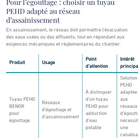
Pour l’égouttage : choisir un tuyau
PEHD adapté au réseau
d’assainissement
En assainissement, le réseau doit permettre l’évacuation
des eaux usées ou des effluents, tout en répondant aux
exigences mécaniques et réglementaires du chantier.
Point
Intérêt
Produit
Usage
d’attention
principa
Solution
PEHD
À distinguer
adaptée
Tuyau PEHD
d’un tuyau
aux
Réseaux
BENOR
PEHD pour
réseaux
d’égouttage et
pour
adduction
d’égoutt
d’assainissement
égouttage
d’eau
nécessi
potable
une
canalisa