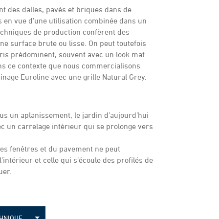
t des dalles, pavés et briques dans de
 en vue d’une utilisation combinée dans un
echniques de production confèrent des
 surface brute ou lisse. On peut toutefois
gris prédominent, souvent avec un look mat
ans ce contexte que nous commercialisons
inage Euroline avec une grille Natural Grey.
us un aplanissement, le jardin d’aujourd’hui
ec un carrelage intérieur qui se prolonge vers
 des fenêtres et du pavement ne peut
intérieur et celle qui s’écoule des profilés de
uer.
CHNIQUE