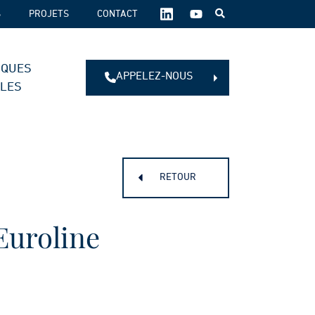
SUIVEZ-
S
PROJETS
CONTACT
NOUS
SUR
LES
IQUES
RÉSEAUX
APPELEZ-NOUS
SOCIAUX :
ALES
RETOUR
Euroline