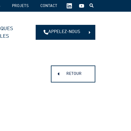
SUIVEZ-
S
PROJETS
CONTACT
NOUS
SUR
LES
IQUES
RÉSEAUX
APPELEZ-NOUS
SOCIAUX :
ALES
RETOUR