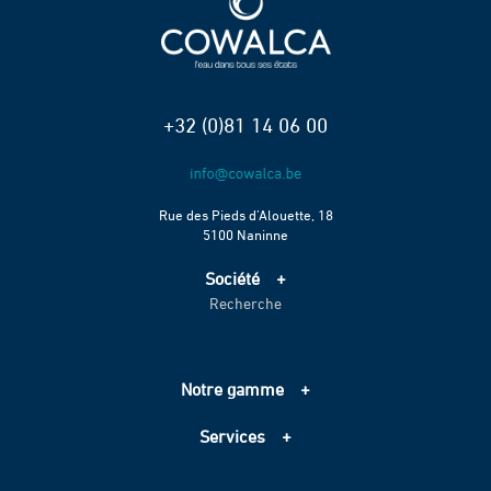
+32 (0)81 14 06 00
Rue des Pieds d’Alouette, 18
5100 Naninne
Société
Recherche
Accueil
Services
Projets
Notre gamme
Échelle de performance CO2
Adduction d’eau
Contact
Services
Assainissement
Information sur les cookies
Pompage