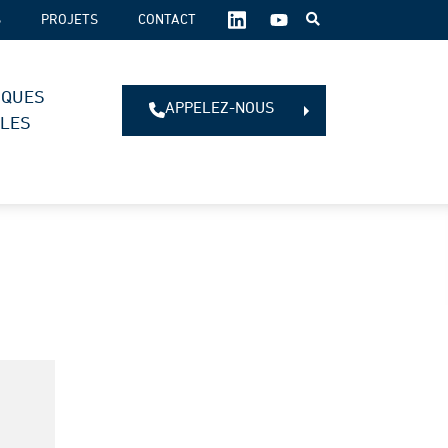
SUIVEZ-
S
PROJETS
CONTACT
NOUS
SUR
LES
IQUES
RÉSEAUX
APPELEZ-NOUS
SOCIAUX :
ALES