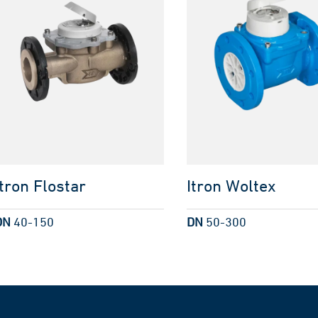
Itron Flostar
Itron Woltex
DN
40-150
DN
50-300