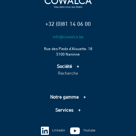
+32 (0)81 14 06 00
Rue des Pieds d’Alouette, 18
5100 Naninne
Société
Recherche
Accueil
Services
Projets
Notre gamme
Échelle de performance CO2
Adduction d’eau
Contact
Services
Assainissement
Information sur les cookies
Pompage
Information sur les cookies
Vie privée
Techniques spéciales
Linkedin
Youtube
Vie privée