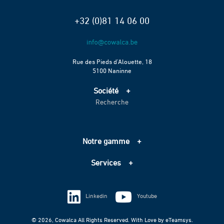
+32 (0)81 14 06 00
Rue des Pieds d’Alouette, 18
5100 Naninne
Société
Recherche
Accueil
Services
Projets
Notre gamme
Échelle de performance CO2
Adduction d’eau
Contact
Services
Assainissement
Information sur les cookies
Pompage
Information sur les cookies
Vie privée
Techniques spéciales
Linkedin
Youtube
Vie privée
© 2026, Cowalca All Rights Reserved. With Love by
eTeamsys.