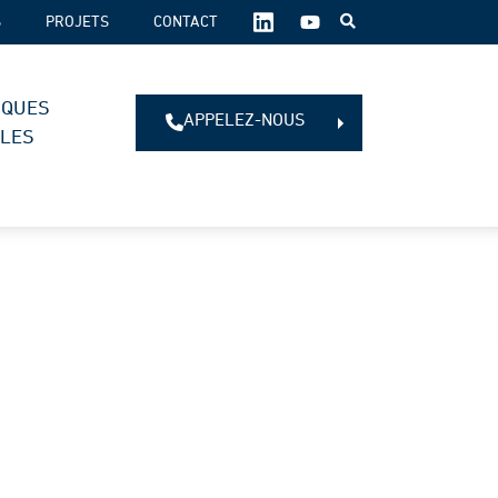
SUIVEZ-
S
PROJETS
CONTACT
NOUS
SUR
LES
IQUES
RÉSEAUX
APPELEZ-NOUS
SOCIAUX :
ALES