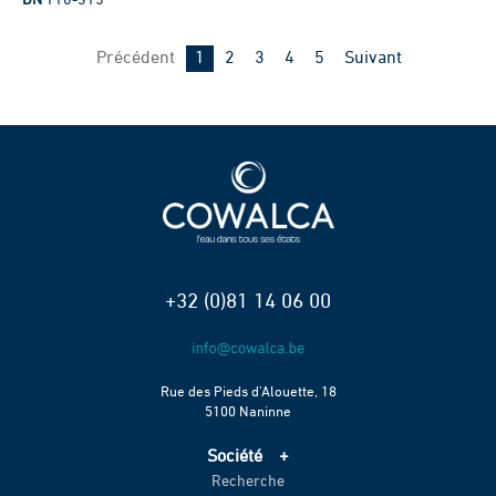
DN
110-315
Page
Page
Page
Page
Page
Précédent
1
2
3
4
5
Suivant
+32 (0)81 14 06 00
Rue des Pieds d’Alouette, 18
5100 Naninne
Société
Recherche
Accueil