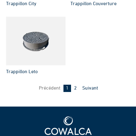
Trappillon City
Trappillon Couverture
Trappillon Leto
Page
Page
Précédent
1
2
Suivant