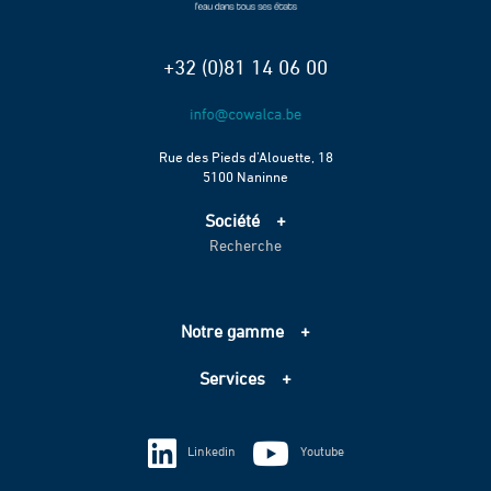
+32 (0)81 14 06 00
Rue des Pieds d’Alouette, 18
5100 Naninne
Société
Recherche
Accueil
Services
Projets
Notre gamme
Échelle de performance CO2
Adduction d’eau
Contact
Services
Assainissement
Information sur les cookies
Pompage
Information sur les cookies
Vie privée
Techniques spéciales
Linkedin
Youtube
Vie privée