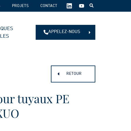
SUIVEZ-
S
PROJETS
CONTACT
NOUS
SUR
LES
IQUES
RÉSEAUX
APPELEZ-NOUS
SOCIAUX :
ALES
RETOUR
our tuyaux PE
XUO