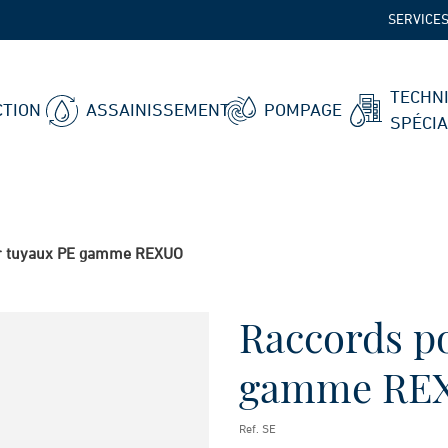
SERVICE
TECHN
TION
ASSAINISSEMENT
POMPAGE
SPÉCI
r tuyaux PE gamme REXUO
Raccords p
gamme RE
Ref. SE