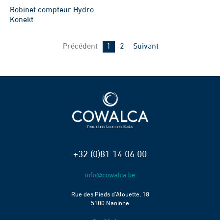
Robinet compteur Hydro
Konekt
Page
Page
Précédent
1
2
Suivant
+32 (0)81 14 06 00
Rue des Pieds d’Alouette, 18
5100 Naninne