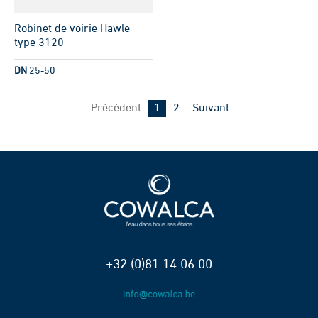
Robinet de voirie Hawle
type 3120
DN
25-50
Page
Page
Précédent
1
2
Suivant
+32 (0)81 14 06 00