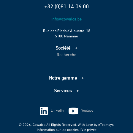
+32 (0)81 14 06 00
Rue des Pieds d’Alouette, 18
5100 Naninne
Société
Recherche
Accueil
Services
Projets
Notre gamme
Échelle de performance CO2
Adduction d’eau
Contact
Services
Assainissement
Information sur les cookies
Pompage
Information sur les cookies
Vie privée
Techniques spéciales
Linkedin
Youtube
Vie privée
© 2026, Cowalca All Rights Reserved. With Love by
eTeamsys.
Information sur les cookies |
Vie privée