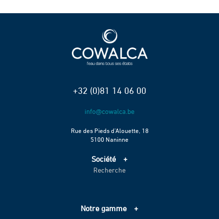
+32 (0)81 14 06 00
Rue des Pieds d’Alouette, 18
5100 Naninne
Société
Recherche
Accueil
Services
Projets
Notre gamme
Échelle de performance CO2