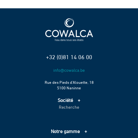
+32 (0)81 14 06 00
Rue des Pieds d’Alouette, 18
5100 Naninne
Société
Recherche
Accueil
Services
Projets
Notre gamme
Échelle de performance CO2