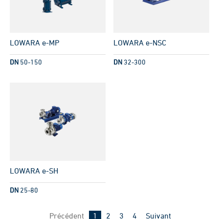
LOWARA e-MP
LOWARA e-NSC
DN
50-150
DN
32-300
LOWARA e-SH
DN
25-80
Page
Page
Page
Page
Précédent
1
2
3
4
Suivant