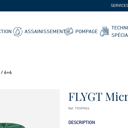
SERVICE
TECHN
TION
ASSAINISSEMENT
POMPAGE
SPÉCI
 / 6+6
FLYGT Micr
Ref. 70SPM06
DESCRIPTION