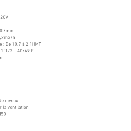
220V
20l/min
19,2m3/h
 : De 10,7 à 2,1HMT
 1″1/2 – 40/49 F
re
de niveau
la ventilation
N50