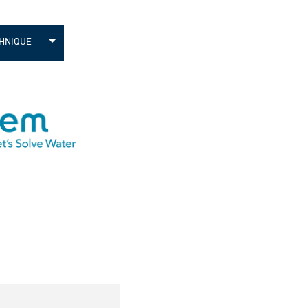
CHNIQUE
ue
nique