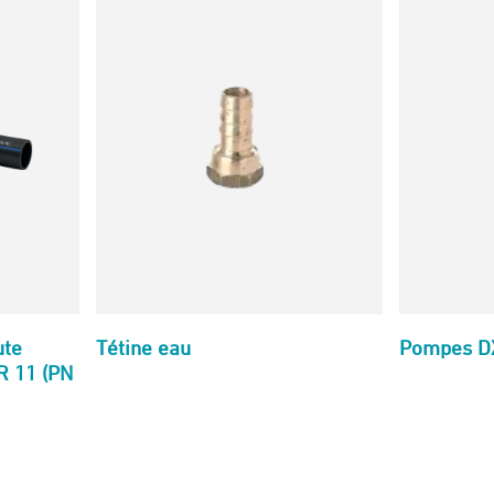
ute
Tétine eau
Pompes D
R 11 (PN