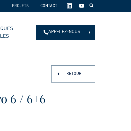
SUIVEZ-
S
PROJETS
CONTACT
NOUS
SUR
LES
IQUES
RÉSEAUX
APPELEZ-NOUS
SOCIAUX :
ALES
RETOUR
o 6 / 6+6