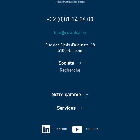
+32 (0)81 14 06 00
Rue des Pieds d’Alouette, 18
5100 Naninne
Société
Recherche
Accueil
Services
Projets
Notre gamme
Échelle de performance CO2
Adduction d’eau
Contact
Services
Assainissement
Information sur les cookies
Pompage
Information sur les cookies
Vie privée
Techniques spéciales
Linkedin
Youtube
Vie privée