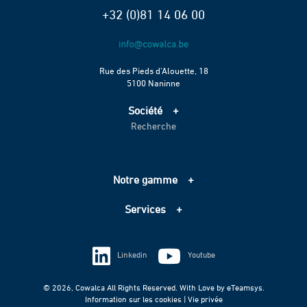
+32 (0)81 14 06 00
Rue des Pieds d’Alouette, 18
5100 Naninne
Société
Recherche
Accueil
Services
Projets
Notre gamme
Échelle de performance CO2
Adduction d’eau
Contact
Services
Assainissement
Information sur les cookies
Pompage
Information sur les cookies
Vie privée
Techniques spéciales
Linkedin
Youtube
Vie privée
© 2026, Cowalca All Rights Reserved. With Love by
eTeamsys.
Information sur les cookies |
Vie privée