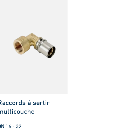
Raccords à sertir
multicouche
DN
16 - 32