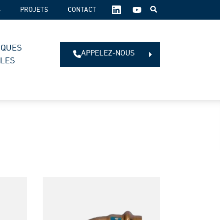
SUIVEZ-
S
PROJETS
CONTACT
NOUS
SUR
LES
IQUES
RÉSEAUX
APPELEZ-NOUS
SOCIAUX :
ALES