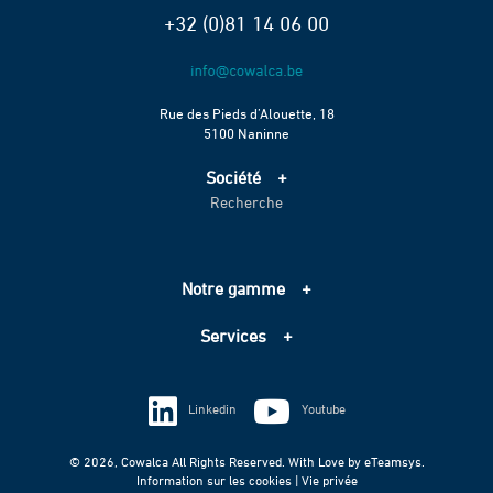
+32 (0)81 14 06 00
Rue des Pieds d’Alouette, 18
5100 Naninne
Société
Recherche
Accueil
Services
Projets
Notre gamme
Échelle de performance CO2
Adduction d’eau
Contact
Services
Assainissement
Information sur les cookies
Pompage
Information sur les cookies
Vie privée
Techniques spéciales
Linkedin
Youtube
Vie privée
© 2026, Cowalca All Rights Reserved. With Love by
eTeamsys.
Information sur les cookies |
Vie privée