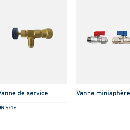
Vanne de service
Vanne minisphèr
DN
5/16