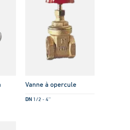
à
Vanne à opercule
DN
1/2 - 4''