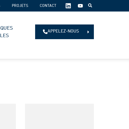
SUIVEZ-
S
PROJETS
CONTACT
NOUS
SUR
LES
IQUES
RÉSEAUX
APPELEZ-NOUS
SOCIAUX :
ALES