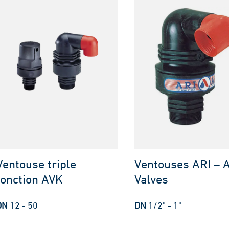
Ventouse triple
Ventouses ARI – A
fonction AVK
Valves
DN
12 - 50
DN
1/2" - 1"