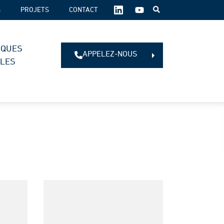
SUIVEZ-
S
PROJETS
CONTACT
NOUS
SUR
LES
IQUES
RÉSEAUX
APPELEZ-NOUS
SOCIAUX :
ALES