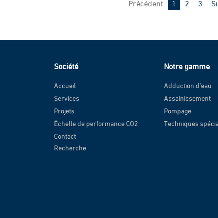
Page
Page
Page
Précédent
1
2
3
S
Société
Notre gamme
Accueil
Adduction d’eau
Services
Assainissement
Projets
Pompage
Échelle de performance CO2
Techniques spéci
Contact
Recherche