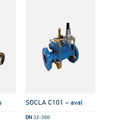
s
SOCLA C101 – aval
DN
32-300