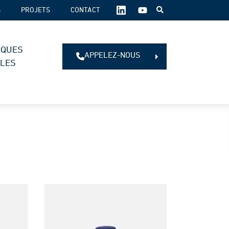
SUIVEZ-
S
PROJETS
CONTACT
NOUS
SUR
LES
IQUES
RÉSEAUX
APPELEZ-NOUS
SOCIAUX :
ALES