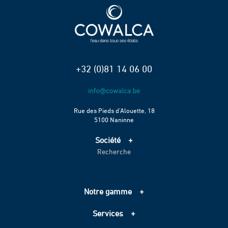
+32 (0)81 14 06 00
Rue des Pieds d’Alouette, 18
5100 Naninne
Société
Recherche
Accueil
Services
Projets
Notre gamme
Échelle de performance CO2
Adduction d’eau
Contact
Services
Assainissement
Information sur les cookies